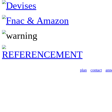
plan
contact
ann