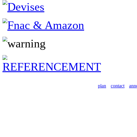
plan
contact
ann