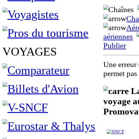
Cha
Aér
aériennes
Publier
VOYAGES
Une erreur 
permet pas 
La
voyage au
Promova