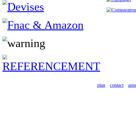
plan
contact
ann