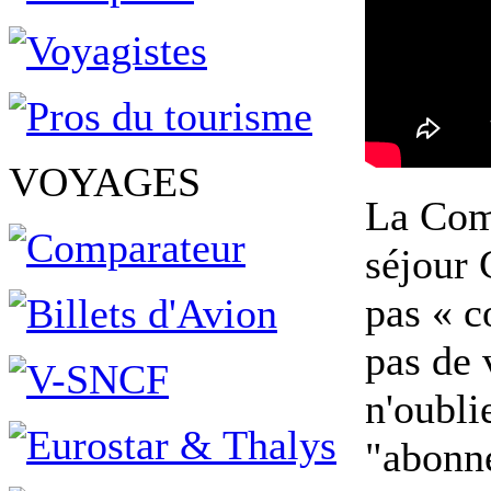
VOYAGES
La Com
séjour 
pas « c
pas de 
n'oubli
"abonne