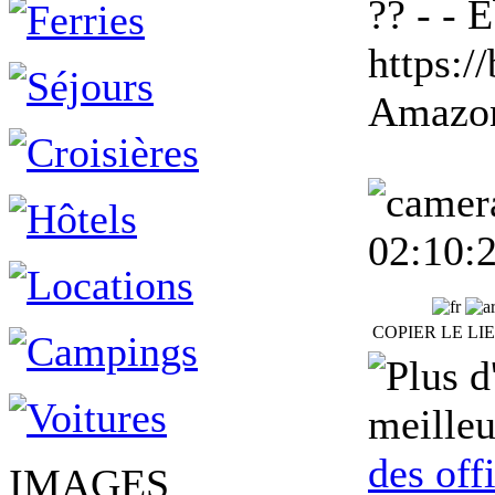
?? - - 
https:/
Amazon
02:10:
COPIER LE LI
meilleu
des off
IMAGES