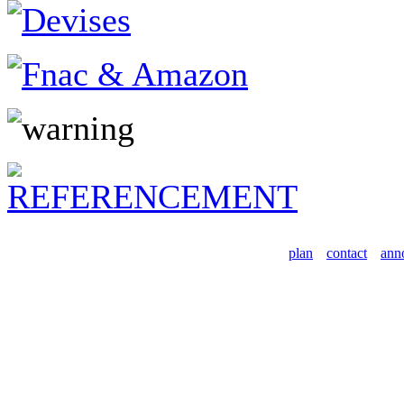
plan
contact
ann