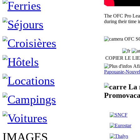
The OFC Pro Leagu
during their tim
OFC SCH
COPIER LE LI
Afin
Papouasie-Nouvel
La m
Promovaca
IMAGES