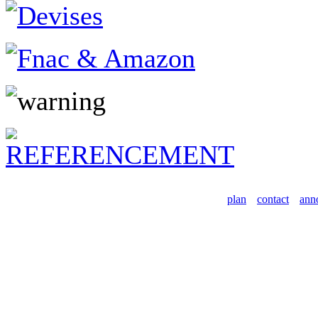
plan
contact
ann