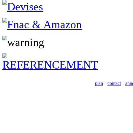
plan
contact
ann