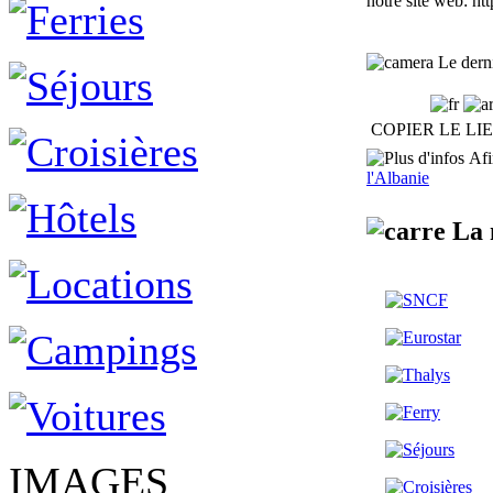
notre site web: ht
Le derni
COPIER LE LI
Afin
l'Albanie
La m
IMAGES