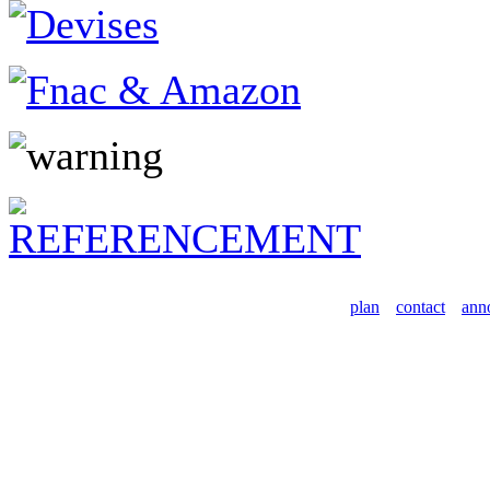
plan
contact
ann