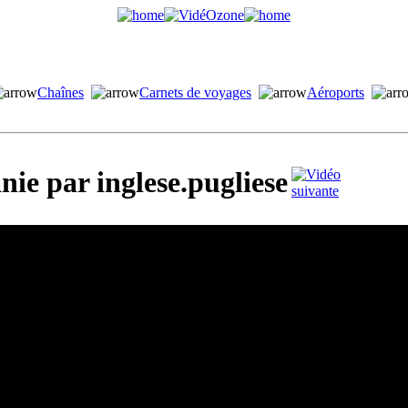
Chaînes
Carnets de voyages
Aéroports
ie par inglese.pugliese