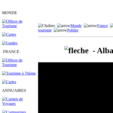
MONDE
Monde
France
tourisme
Publier
- Alban
FRANCE
ANNUAIRES