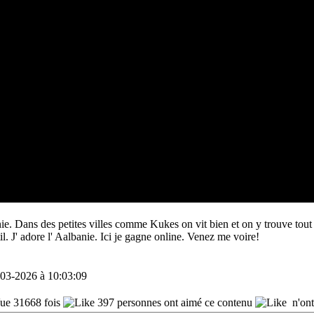
e. Dans des petites villes comme Kukes on vit bien et on y trouve tout 
il. J' adore l' Aalbanie. Ici je gagne online. Venez me voire!
-03-2026 à 10:03:09
e 31668 fois
397 personnes ont aimé ce contenu
n'ont