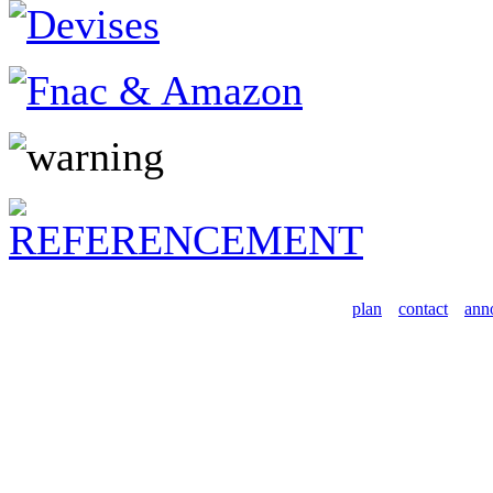
plan
contact
ann