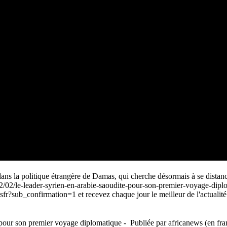
s la politique étrangère de Damas, qui cherche désormais à se distance
/02/le-leader-syrien-en-arabie-saoudite-pour-son-premier-voyage-dipl
?sub_confirmation=1 et recevez chaque jour le meilleur de l'actualité p
pour son premier voyage diplomatique - Publiée par africanews (en fra