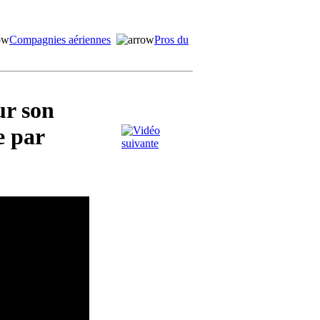
Compagnies aériennes
Pros du
ur son
e par