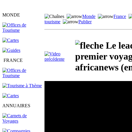
MONDE
Monde
France
tourisme
Publier
Le lea
premier voyag
FRANCE
africanews (en
ANNUAIRES