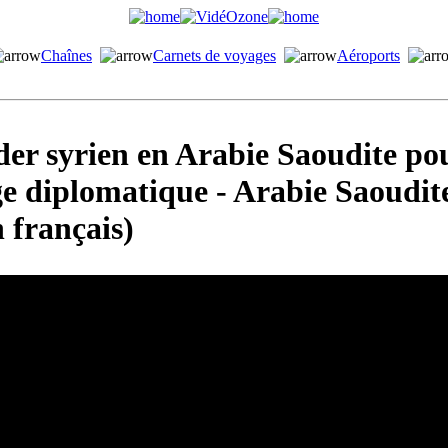
Chaînes
Carnets de voyages
Aéroports
der syrien en Arabie Saoudite po
e diplomatique - Arabie Saoudit
 français)