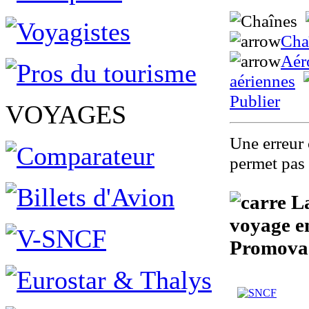
Cha
Aér
aériennes
Publier
VOYAGES
Une erreur 
permet pas 
La
voyage en
Promova