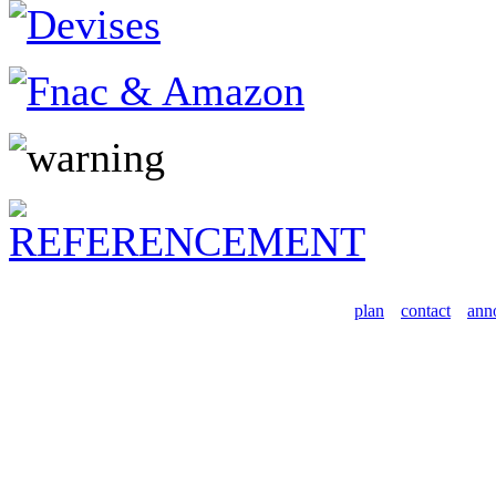
plan
contact
ann