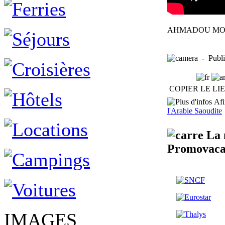
AHMADOU MODI
- Publ
COPIER LE LI
Afin
l'Arabie Saoudite
La m
Promovaca
IMAGES