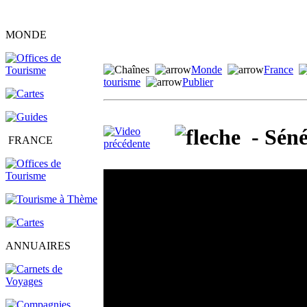
MONDE
Monde
France
tourisme
Publier
- Séné
FRANCE
ANNUAIRES