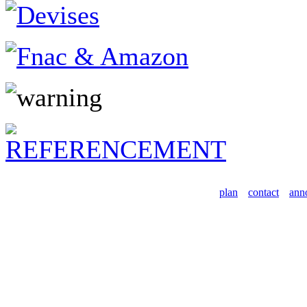
plan
contact
ann