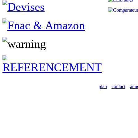
plan
contact
ann