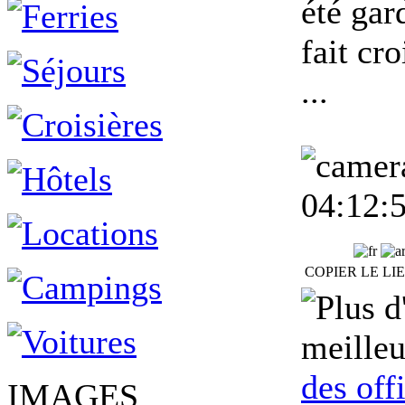
été gar
fait cro
...
04:12:
COPIER LE LI
meilleu
des off
IMAGES