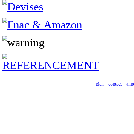
plan
contact
ann