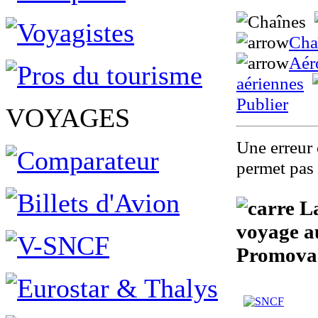
Cha
Aér
aériennes
Publier
VOYAGES
Une erreur 
permet pas 
La
voyage a
Promova