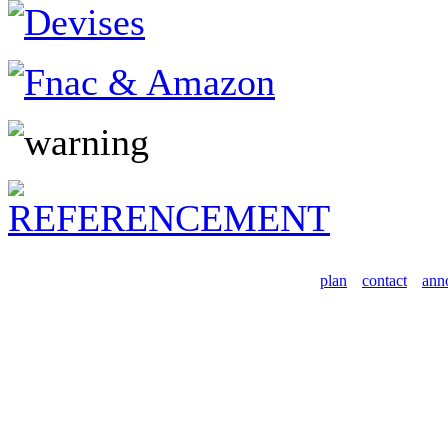
plan
contact
ann