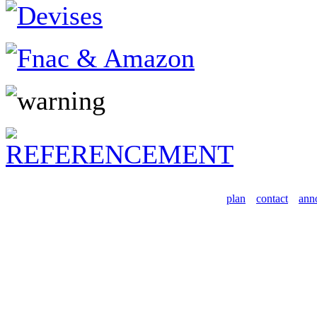
plan
contact
ann