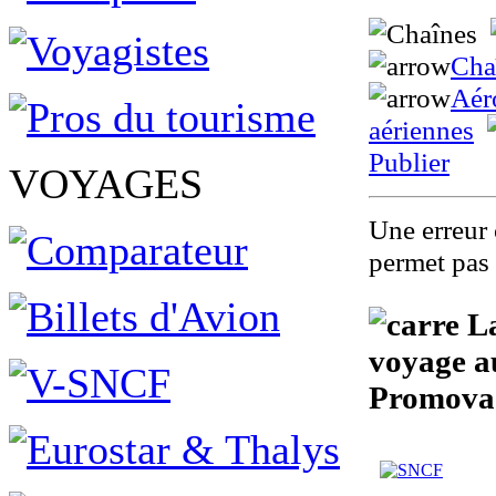
Cha
Aér
aériennes
Publier
VOYAGES
Une erreur 
permet pas 
La
voyage a
Promova