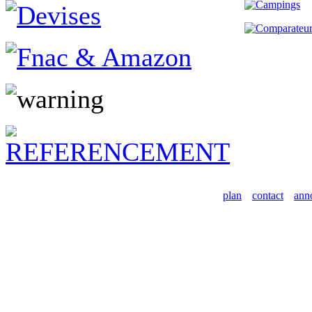
plan
contact
ann