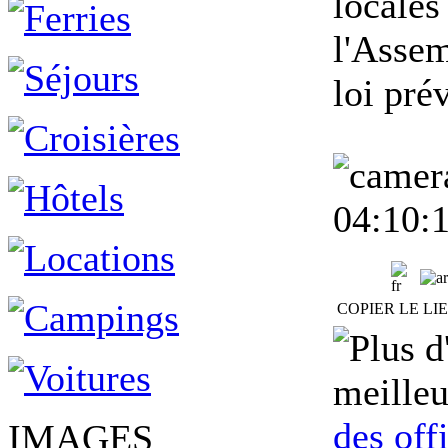
locales
l'Assem
loi pré
04:10:
COPIER LE LI
meilleu
des off
IMAGES