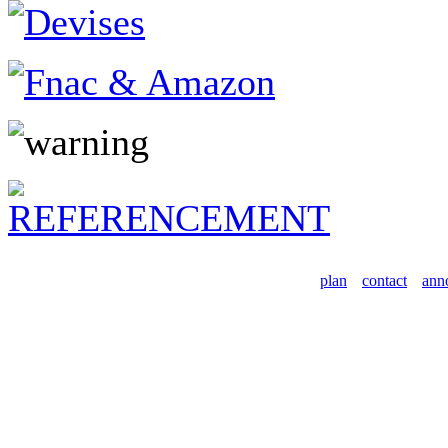
plan
contact
ann