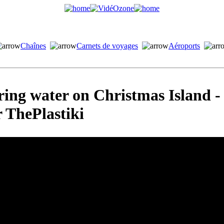
Chaînes
Carnets de voyages
Aéroports
ing water on Christmas Island - 
 ThePlastiki