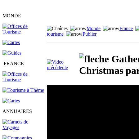
MONDE
Monde
France
tourisme
Publier
Gather
FRANCE
Christmas par
ANNUAIRES