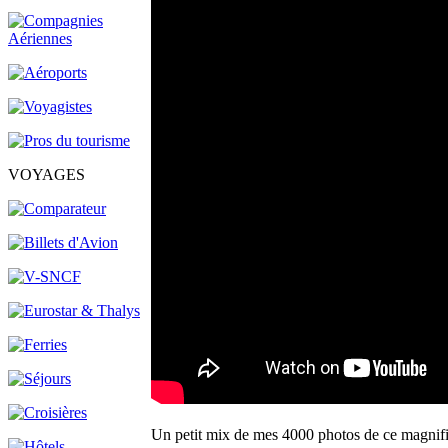
VOYAGES
Un petit mix de mes 4000 photos de ce magni