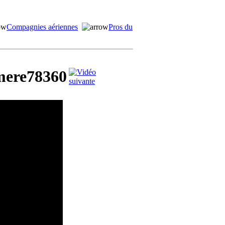
Compagnies aériennes
Pros du
omere78360