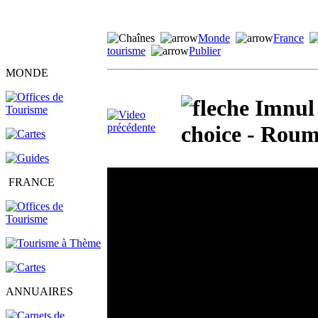
Monde
France
tourisme
Publier
MONDE
Imnul 
choice - Roum
FRANCE
ANNUAIRES