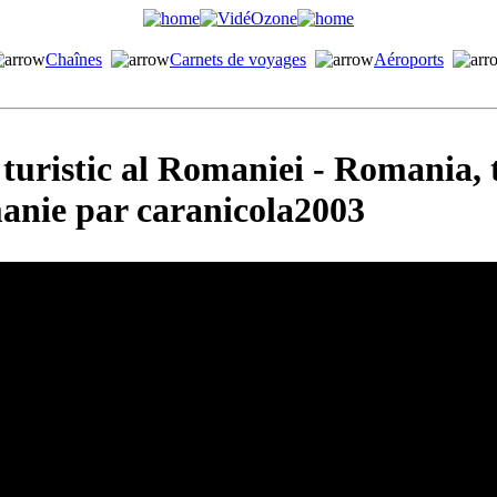
Chaînes
Carnets de voyages
Aéroports
turistic al Romaniei - Romania, 
anie par caranicola2003