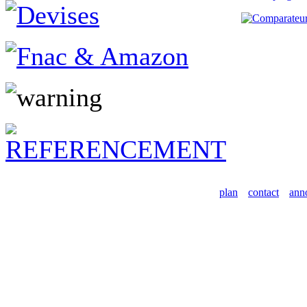
plan
contact
ann