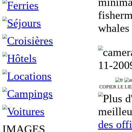
minimal
fisherm
whales 
11-200
COPIER LE LI
meilleu
des off
IMAGES