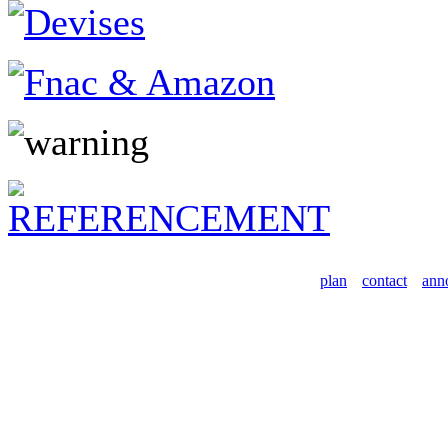
plan
contact
ann