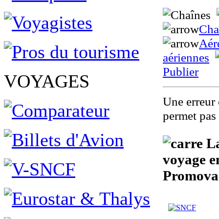
Cha
Aér
aériennes
Publier
VOYAGES
Une erreur 
permet pas 
La
voyage e
Promova