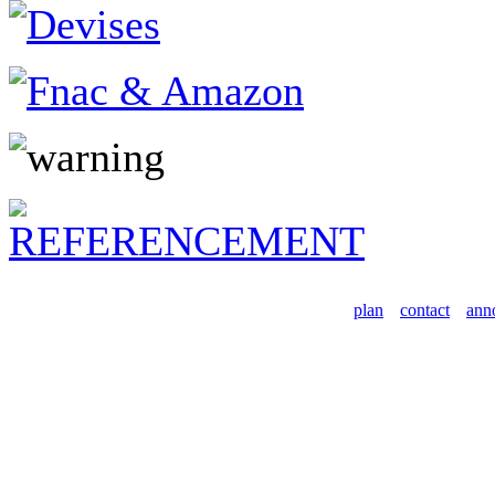
plan
contact
ann