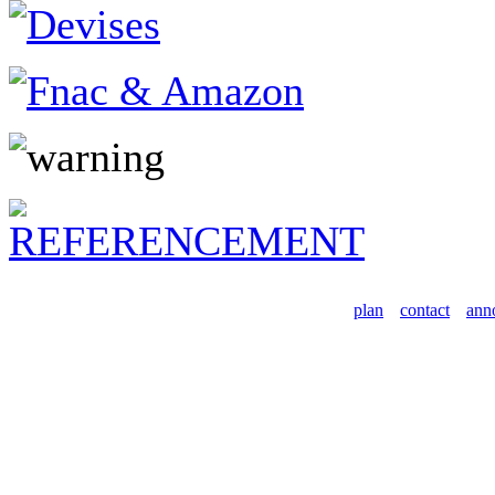
plan
contact
ann