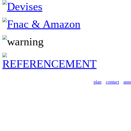
plan
contact
ann