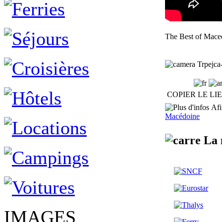
The Best of Mac
Trpejca
COPIER LE LI
Afin
Macédoine
La 
IMAGES