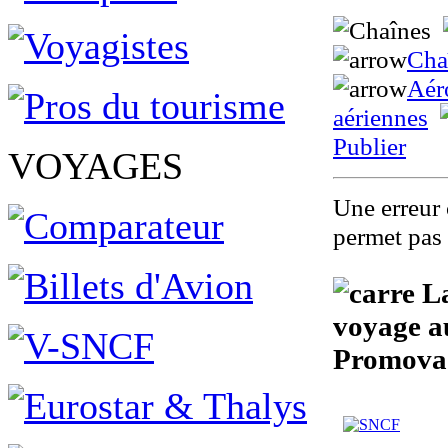
Cha
Aér
aériennes
Publier
VOYAGES
Une erreur 
permet pas 
La
voyage au
Promova