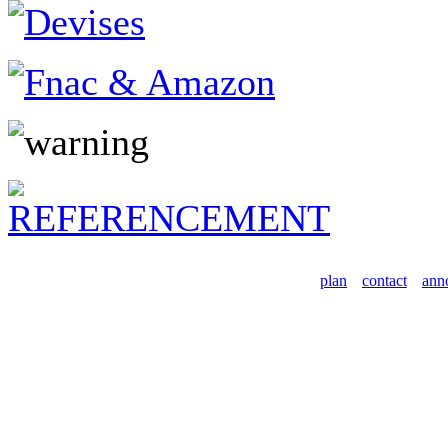
plan
contact
ann