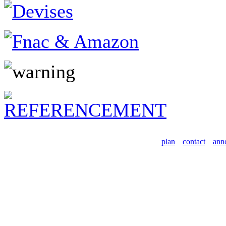
plan
contact
ann