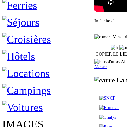
In the hotel
Vjize tr
COPIER LE LI
Afin
Macao
La 
IMAGES