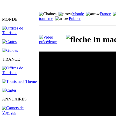
Monde
France
tourisme
Publier
MONDE
In mac
FRANCE
ANNUAIRES