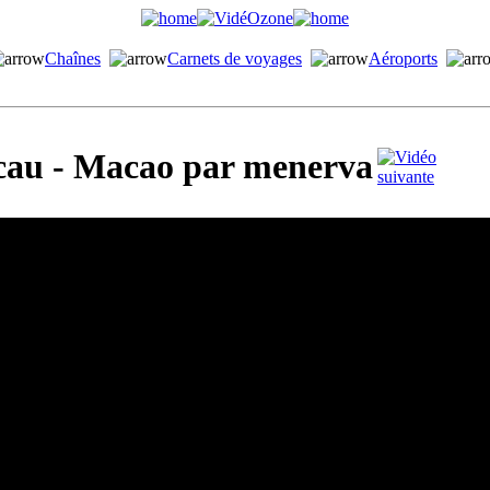
Chaînes
Carnets de voyages
Aéroports
au - Macao par menerva