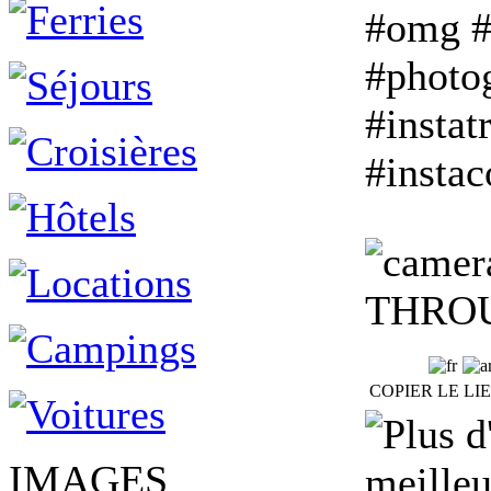
#omg #
#photog
#instat
#insta
THROUG
COPIER LE LI
IMAGES
meilleu