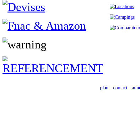
plan
contact
ann