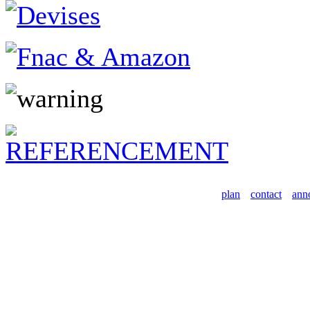
plan
contact
ann