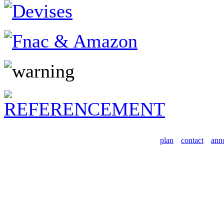
plan
contact
ann