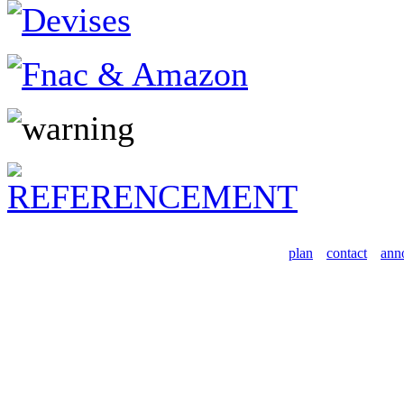
plan
contact
ann