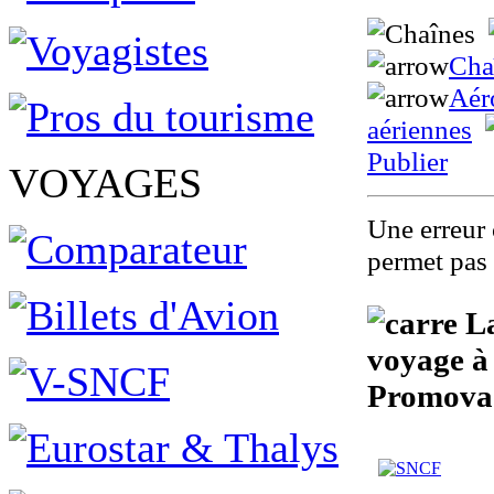
Cha
Aér
aériennes
Publier
VOYAGES
Une erreur 
permet pas 
La
voyage à
Promova