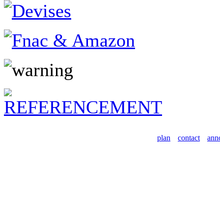
plan
contact
ann