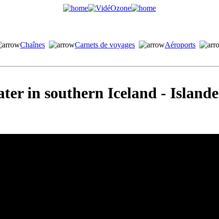
Chaînes
Carnets de voyages
Aéroports
ter in southern Iceland - Island