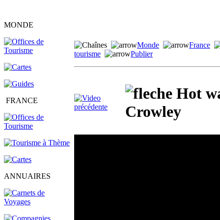
MONDE
Monde
France
tourisme
Publier
Hot wa
FRANCE
Crowley
ANNUAIRES