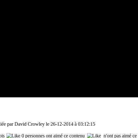
liée par David Crowley le 26-12-2014 à 03:12:15
ois
0 personnes ont aimé ce contenu
n'ont pas aimé ce