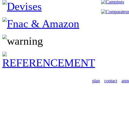
plan
contact
ann