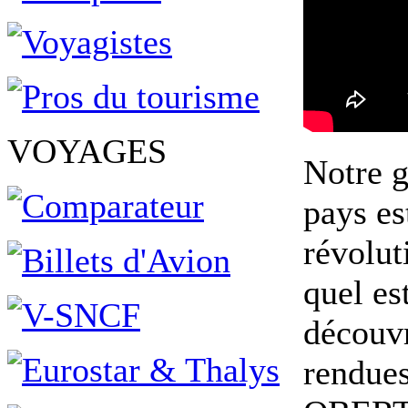
VOYAGES
Notre g
pays es
révolut
quel es
découvr
rendue