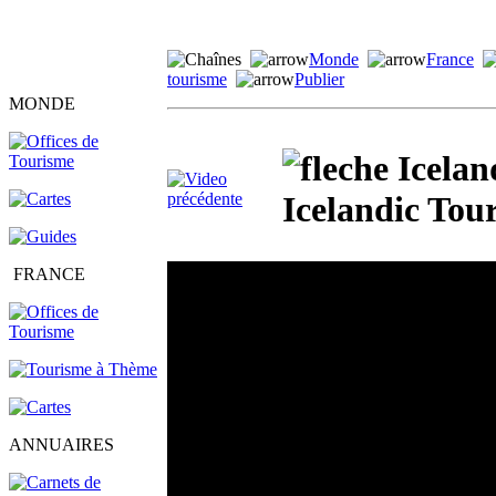
Monde
France
tourisme
Publier
MONDE
Iceland
Icelandic Tou
FRANCE
ANNUAIRES