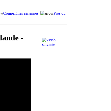
Compagnies aériennes
Pros du
slande -