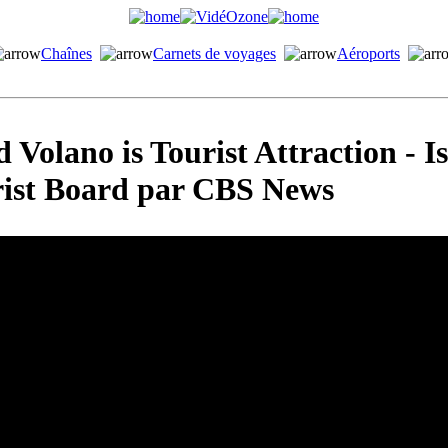
Chaînes
Carnets de voyages
Aéroports
 Volano is Tourist Attraction - I
rist Board par CBS News