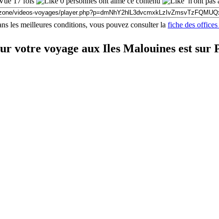
ue 17 fois
0 personnes ont aimé ce contenu
n'ont pas 
ns les meilleures conditions, vous pouvez consulter la
fiche des office
ur votre voyage aux Iles Malouines est su