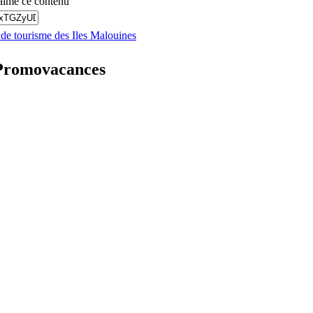
aimé ce contenu
s de tourisme des Iles Malouines
r Promovacances