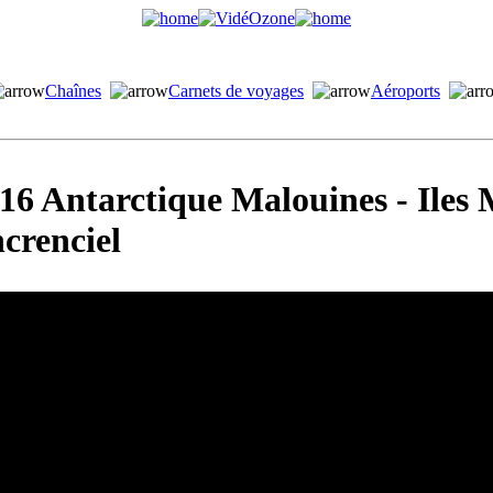
Chaînes
Carnets de voyages
Aéroports
16 Antarctique Malouines - Iles 
crenciel