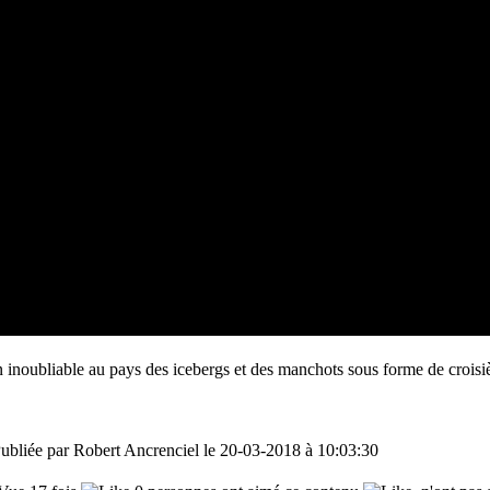
inoubliable au pays des icebergs et des manchots sous forme de croisiè
bliée par Robert Ancrenciel le 20-03-2018 à 10:03:30