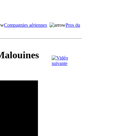
Compagnies aériennes
Pros du
Malouines