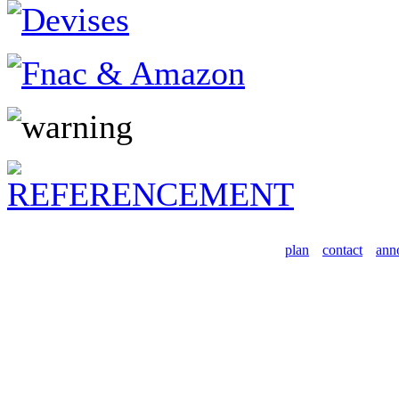
plan
contact
ann