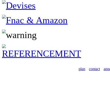
plan
contact
ann