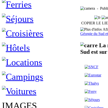
- Publié
COPIER LE LI
Afin
Géorgie du Sud et
La m
Sud est su
IMAGES