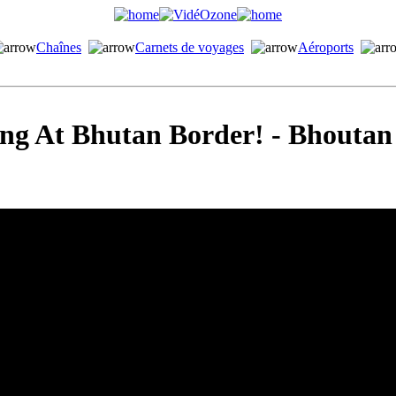
Chaînes
Carnets de voyages
Aéroports
ng At Bhutan Border! - Bhoutan