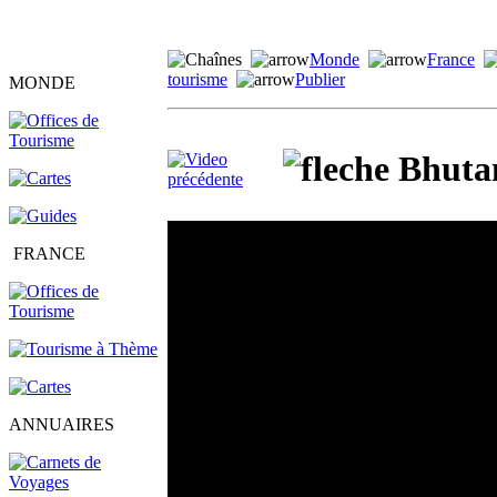
Monde
France
tourisme
Publier
MONDE
Bhutan
FRANCE
ANNUAIRES