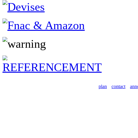
plan
contact
ann