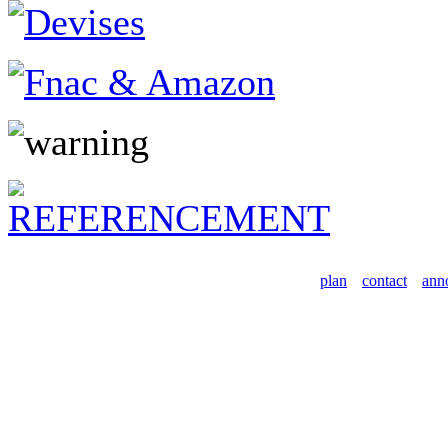
plan
contact
ann