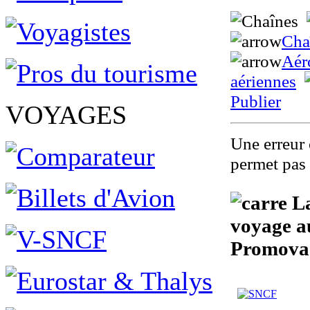
Cha
Aér
aériennes
Publier
VOYAGES
Une erreur 
permet pas 
La
voyage au
Promova