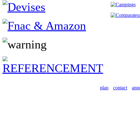
plan
contact
ann