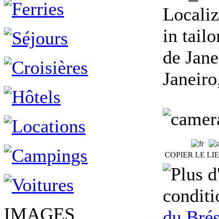
Localiz
in tail
de Jane
Janeiro
COPIER LE LI
conditi
IMAGES
du Brés