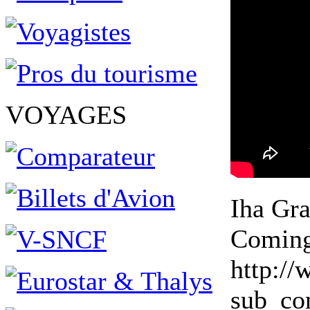
VOYAGES
Iha Gra
Coming 
http:/
sub_con