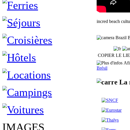
incred beach cultu
Brazil 
COPIER LE LI
Afin
Brésil
La m
IMAGES