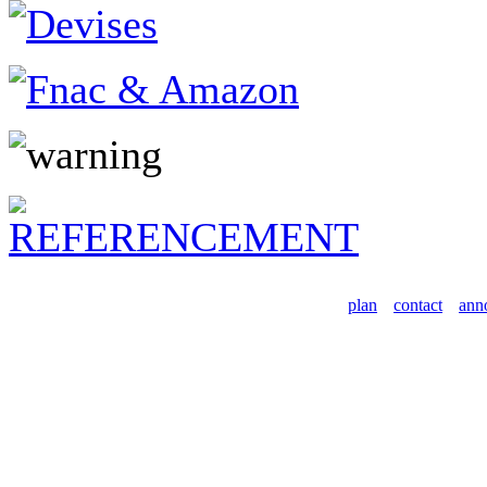
plan
contact
ann