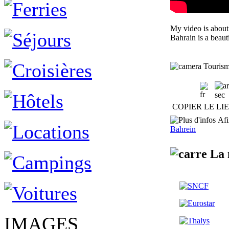
My video is about T
Bahrain is a beaut
Tourism
sec
COPIER LE LI
Afin
Bahrein
La 
IMAGES