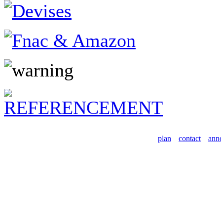
plan
contact
ann