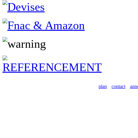
plan
contact
ann